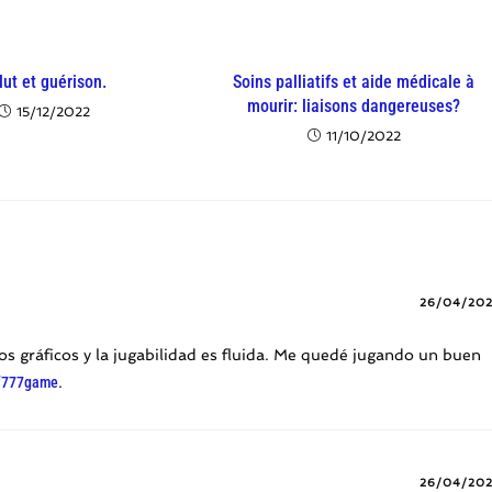
lut et guérison.
Soins palliatifs et aide médicale à
mourir: liaisons dangereuses?
15/12/2022
11/10/2022
26/04/20
 gráficos y la jugabilidad es fluida. Me quedé jugando un buen
f777game
.
26/04/20