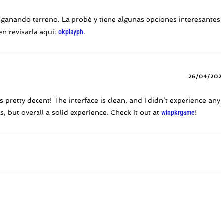
ganando terreno. La probé y tiene algunas opciones interesantes
en revisarla aquí:
okplayph
.
26/04/20
s pretty decent! The interface is clean, and I didn’t experience any
 but overall a solid experience. Check it out at
winpkrgame
!