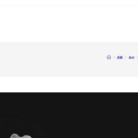
>
AM
>
Avr